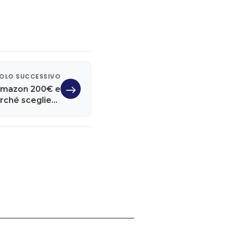
OLO SUCCESSIVO
Amazon 200€ e
erché scegliere
redem Link ora