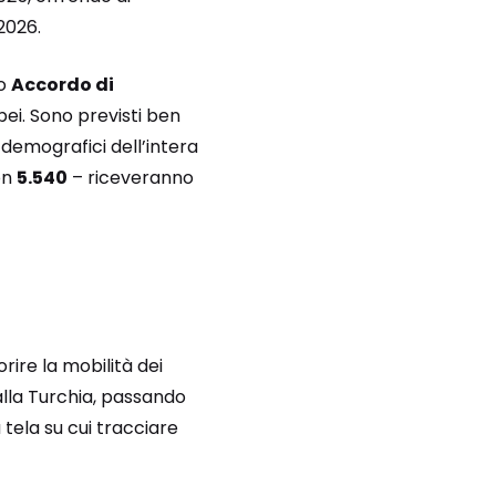
2026.
co
Accordo di
pei. Sono previsti ben
i demografici dell’intera
on
5.540
– riceveranno
rire la mobilità dei
alla Turchia, passando
tela su cui tracciare