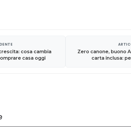
EDENTE
ARTIC
 crescita: cosa cambia
Zero canone, buono 
 comprare casa oggi
carta inclusa: p
C
e