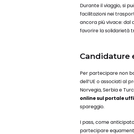
Durante il viaggio, si 
facilitazioni nei traspo
ancora più vivace: dal q
favorire la solidarietà 
Candidature e
Per partecipare non bas
dell’UE o associati al
Norvegia, Serbia e Tur
online sul portale uff
spareggio.
I pass, come anticipato
partecipare equamente a