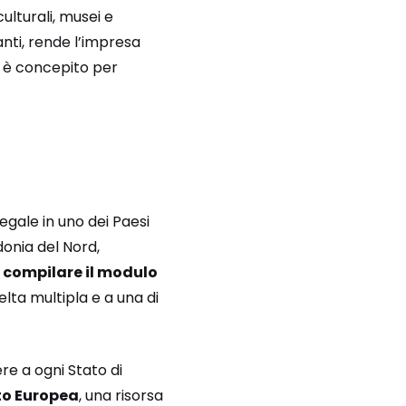
ulturali, musei e
panti, rende l’impresa
to è concepito per
egale in uno dei Paesi
donia del Nord,
à
compilare il modulo
ta multipla e a una di
re a ogni Stato di
to Europea
, una risorsa