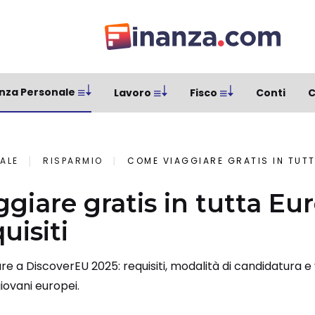
nza Personale
Lavoro
Fisco
Conti
C
ALE
RISPARMIO
COME VIAGGIARE GRATIS IN TUTTA EUR
giare gratis in tutta Eu
uisiti
e a DiscoverEU 2025: requisiti, modalità di candidatura e
giovani europei.