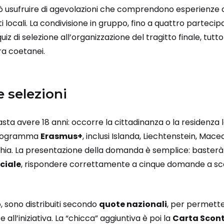
può usufruire di agevolazioni che comprendono esperienze c
rti locali. La condivisione in gruppo, fino a quattro parteci
uiz di selezione all’organizzazione del tragitto finale, tut
tra coetanei.
 selezioni
ta avere 18 anni: occorre la cittadinanza o la residenza l
 programma
Erasmus+
, inclusi Islanda, Liechtenstein, Mace
chia. La presentazione della domanda è semplice: baster
iciale
, rispondere correttamente a cinque domande a scel
, sono distribuiti secondo
quote nazionali
, per permette
ll’iniziativa. La “chicca” aggiuntiva è poi la
Carta Scon