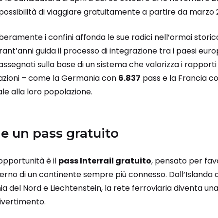
a possibilità di viaggiare gratuitamente a partire da marzo 
iberamente i confini affonda le sue radici nell’ormai stori
rant’anni guida il processo di integrazione tra i paesi euro
, assegnati sulla base di un sistema che valorizza i rapport
nazioni – come la Germania con
6.837
pass e la Francia c
e alla loro popolazione.
 e un pass gratuito
opportunità è il
pass Interrail gratuito
, pensato per favo
terno di un continente sempre più connesso. Dall’Islanda 
 del Nord e Liechtenstein, la rete ferroviaria diventa una 
divertimento.