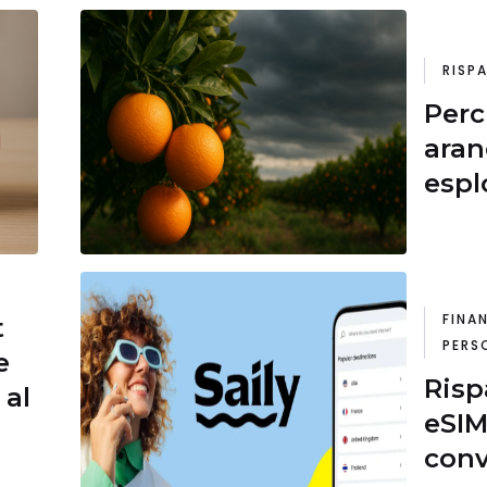
RISP
Perc
aran
espl
ann
FINA
t
PERS
e
Risp
 al
eSIM
conv