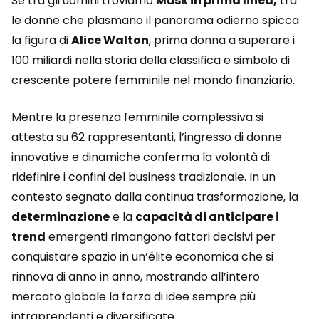
Se tra gli uomini troviamo
Musk in prima linea,
tra
le donne che plasmano il panorama odierno spicca
la figura di
Alice Walton
, prima donna a superare i
100 miliardi nella storia della classifica e simbolo di
crescente potere femminile nel mondo finanziario.
Mentre la presenza femminile complessiva si
attesta su 62 rappresentanti, l’ingresso di donne
innovative e dinamiche conferma la volontà di
ridefinire i confini del business tradizionale. In un
contesto segnato dalla continua trasformazione, la
determinazione
e la
capacità di anticipare i
trend
emergenti rimangono fattori decisivi per
conquistare spazio in un’élite economica che si
rinnova di anno in anno, mostrando all’intero
mercato globale la forza di idee sempre più
intraprendenti e diversificate.