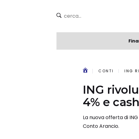
Fina
CONTI
ING R
ING rivolu
4% e cash
La nuova offerta di IN
Conto Arancio.