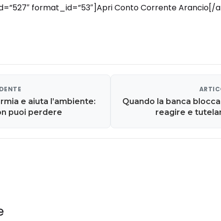
_id=”527″ format_id=”53″]Apri Conto Corrente Arancio[/a
EDENTE
ARTIC
rmia e aiuta l’ambiente:
Quando la banca blocca 
on puoi perdere
reagire e tutelar
e