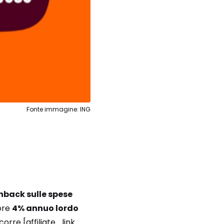
Fonte immagine: ING
hback sulle spese
ore
4% annuo lordo
corre [affiliate_link