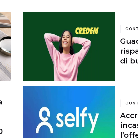
CONT
Guad
risp
di b
funz
a
CONT
e
Accr
inca
0
l’of