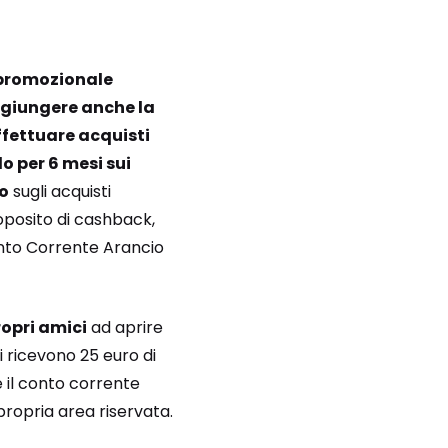
 promozionale
giungere anche la
ffettuare acquisti
o per 6 mesi sui
io
sugli acquisti
oposito di cashback,
onto Corrente Arancio
ropri amici
ad aprire
i ricevono 25 euro di
e il conto corrente
propria area riservata.