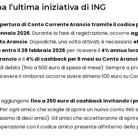
 l’ultima iniziativa di ING
pertura di Conto Corrente Arancio tramite il codice
gennaio 2026
. Durante la fase di registrazione, occorre
ag
nto Arancio
. Dopodiché, una volta attivati, è necessario
e
 entro il 28 febbraio 2026
per ricevere il
4% annuo lord
Arancio
e il
4% di cashback per 6 mesi su Conto Aranc
 di debito (fino a 500 euro di spesa al mese). Sempre a pr
ricevere il rimborso occorre avere almeno 100 euro su C
 si aggiungono
fino a 250 euro di cashback invitando i p
Per ogni amico che sceglie di aprire un nuovo conto ING s
simo di dieci amici). Gli amici che accetteranno di aprir
perazione con il codice amico presente all’interno della 