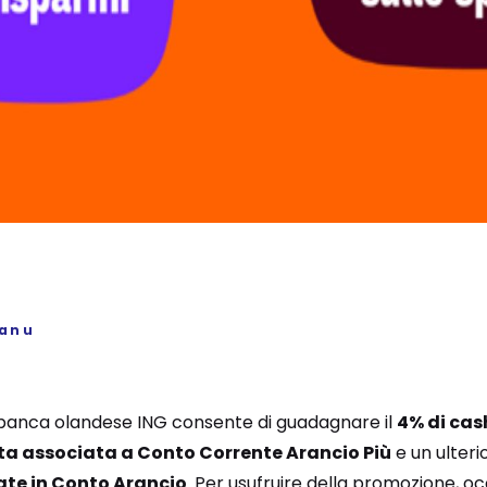
sanu
la banca olandese ING consente di guadagnare il
4% di cas
rta associata a Conto Corrente Arancio Più
e un ulteri
te in Conto Arancio
. Per usufruire della promozione, oc