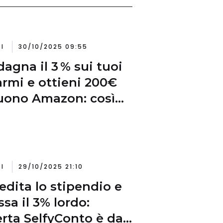
I
30/10/2025 09:55
agna il 3 % sui tuoi
armi e ottieni 200€
uono Amazon: così
iona Credem
I
29/10/2025 21:10
edita lo stipendio e
ssa il 3% lordo:
ferta SelfyConto è da