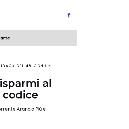
arte
EL 4% CON UN SOLO CODICE
risparmi al
 codice
rrente Arancio Più e