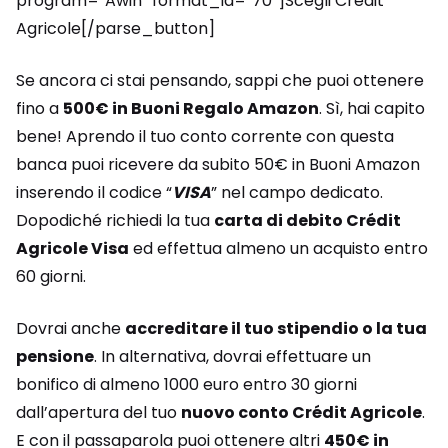
program=”Awin” format_id=”70″]Scegli Crédit
Agricole[/parse_button]
Se ancora ci stai pensando, sappi che puoi ottenere
fino a
500€ in Buoni Regalo Amazon
. Sì, hai capito
bene! Aprendo il tuo conto corrente con questa
banca puoi ricevere da subito 50€ in Buoni Amazon
inserendo il codice “
VISA
” nel campo dedicato.
Dopodiché richiedi la tua
carta di debito Crédit
Agricole Visa
ed effettua almeno un acquisto entro
60 giorni.
Dovrai anche
accreditare il tuo stipendio o la tua
pensione
. In alternativa, dovrai effettuare un
bonifico di almeno 1000 euro entro 30 giorni
dall’apertura del tuo
nuovo conto Crédit Agricole
.
E con il passaparola puoi ottenere altri
450€ in