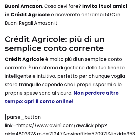
Buoni Amazon
. Cosa devi fare?
Invita i tuoi amici
in Crédit Agricole
e riceverete entrambi 50€ in
Buoni Regali Amazon.it.
Crédit Agricole: più di un
semplice conto corrente
Crédit Agricole
è molto più di un semplice conto
corrente. È un sistema di gestione delle tue finanze
intelligente e intuitivo, perfetto per chiunque voglia
stare tranquillo sapendo che i propri risparmi e le
proprie spese sono al sicuro.
Non perdere altro
tempo: apri il conto online!
[parse_button
link=”https://www.awin1.com/awclick.php?
gid=480337&mid=71247&awinaffid=570971&linkid=35