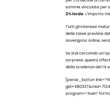
per chi decide di camb
somme vincolate per se
2% lordo
. L’importo m
Tutti gli interessi mat
delle tasse previste da
avvengono online, senz
Se stai cercando un’opp
sorprese, questa offert
della scadenza del 14 se
[parse_button link=”h
gid=480337&mid=71247
program=”Awin” format