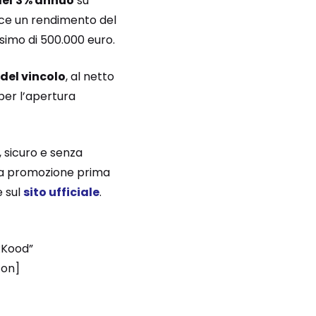
el
3% annuo
su
sce un rendimento del
simo di 500.000 euro.
 del vincolo
, al netto
per l’apertura
, sicuro e senza
ella promozione prima
e sul
sito ufficiale
.
RKood”
ton]