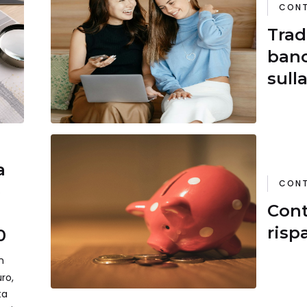
CONT
Trad
banc
sulla
parc
a
CONT
e
Cont
risp
0
n
ro,
ta