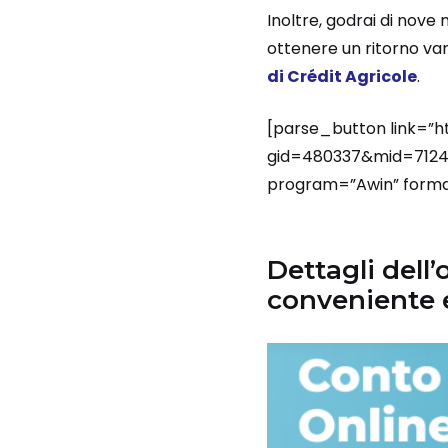
Inoltre, godrai di nov
ottenere un ritorno van
di Crédit Agricole
.
[parse_button link=”h
gid=480337&mid=71247
program=”Awin” format
Dettagli dell’
conveniente 