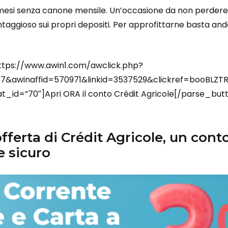
e mesi senza canone mensile. Un’occasione da non perdere
taggioso sui propri depositi. Per approfittarne basta and
ttps://www.awin1.com/awclick.php?
&awinaffid=570971&linkid=3537529&clickref=booBLZT
_id=”70″]Apri ORA il conto Crédit Agricole[/parse_but
offerta di Crédit Agricole, un con
e sicuro