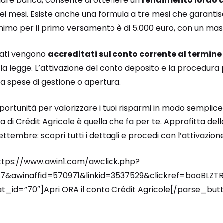
iare banca, consente di ottenere un
rendimento lordo d
i mesi. Esiste anche una formula a tre mesi che garanti
inimo per il primo versamento è di 5.000 euro, con un mas
urati vengono
accreditati sul conto corrente al termine
lla legge. L’attivazione del conto deposito e la procedura 
a spese di gestione o apertura.
ortunità per valorizzare i tuoi risparmi in modo semplice
a di Crédit Agricole è quella che fa per te. Approfitta d
ttembre: scopri tutti i dettagli e procedi con l’attivazion
ttps://www.awin1.com/awclick.php?
&awinaffid=570971&linkid=3537529&clickref=booBLZT
_id=”70″]Apri ORA il conto Crédit Agricole[/parse_but