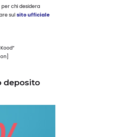
 per chi desidera
are sul
sito ufficiale
RKood”
ton]
to deposito