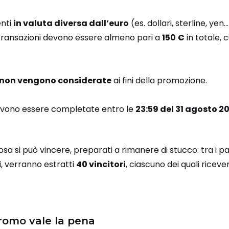
nti
in valuta diversa dall’euro
(es. dollari, sterline, yen
e transazioni devono essere almeno pari a
150 €
in totale, 
 non vengono considerate
ai fini della promozione.
devono essere completate entro le
23:59 del 31 agosto 2
cosa si può vincere, preparati a rimanere di stucco: tra i p
i, verranno estratti
40 vincitori
, ciascuno dei quali ricev
romo vale la pena