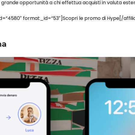
 grande opportunità a chi effettua acquisti in valuta ester
_id=”4580″ format_id=”53″]Scopri le promo di Hype[/affil
na