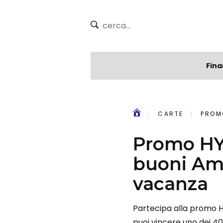
Fina
CARTE
PROMO
Promo HYP
buoni Am
vacanza
Partecipa alla promo HY
puoi vincere uno dei 