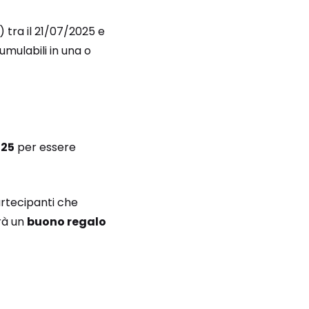
…) tra il 21/07/2025 e
cumulabili in una o
025
per essere
artecipanti che
erà un
buono regalo