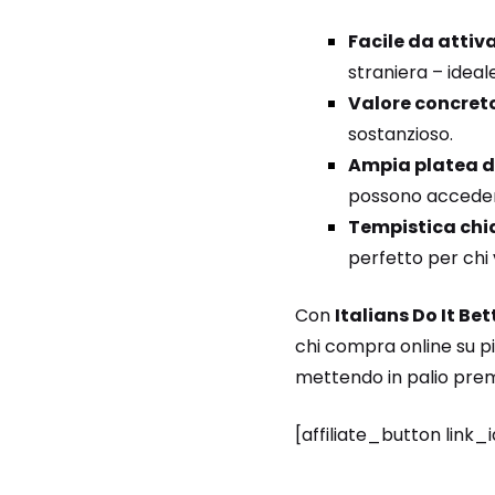
Facile da attiv
straniera – ideale
Valore concret
sostanzioso.
Ampia platea d
possono accede
Tempistica chi
perfetto per chi 
Con
Italians Do It Bet
chi compra online su pia
mettendo in palio prem
[affiliate_button link