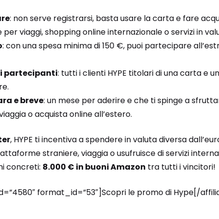
are
: non serve registrarsi, basta usare la carta e fare acqu
 per viaggi, shopping online internazionale o servizi in val
o
: con una spesa minima di 150 €, puoi partecipare all’est
i partecipanti
: tutti i clienti HYPE titolari di una carta e u
re.
ara e breve
: un mese per aderire e che ti spinge a sfrutt
viaggia o acquista online all’estero.
ter
, HYPE ti incentiva a spendere in valuta diversa dall’eu
ttaforme straniere, viaggia o usufruisce di servizi internazi
i concreti:
8.000 € in buoni Amazon
tra tutti i vincitori!
_id=”4580″ format_id=”53″]Scopri le promo di Hype[/affil