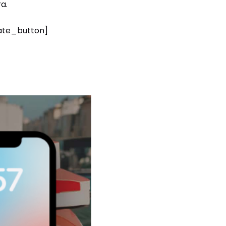
a.
iate_button]