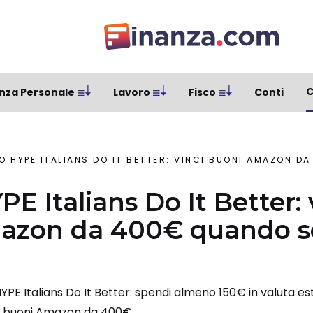
C
nza Personale
Lavoro
Fisco
Conti
 HYPE ITALIANS DO IT BETTER: VINCI BUONI AMAZON DA 400
E Italians Do It Better: 
azon da 400€ quando se
PE Italians Do It Better: spendi almeno 150€ in valuta est
40 buoni Amazon da 400€.