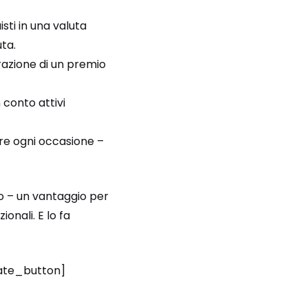
isti in una valuta
uta.
razione di un premio
n conto attivi
are ogni occasione –
ro – un vantaggio per
onali. E lo fa
iate_button]