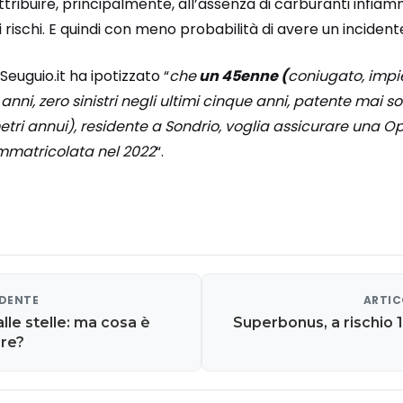
attribuire, principalmente, all’assenza di carburanti infi
 rischi. E quindi con meno probabilità di avere un incident
euguio.it ha ipotizzato “
che
un 45enne (
coniugato, impi
nni, zero sinistri negli ultimi cinque anni, patente mai 
etri annui), residente a Sondrio, voglia assicurare una O
immatricolata nel 2022
“.
EDENTE
ARTIC
 alle stelle: ma cosa è
Superbonus, a rischio 1
ere?