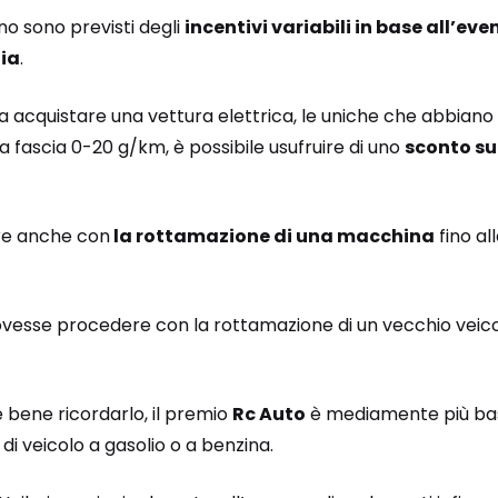
no sono previsti degli
incentivi variabili in base all’ev
ia
.
nda acquistare una vettura elettrica, le uniche che abbiano
a fascia 0-20 g/km, è possibile usufruire di uno
sconto sul
ere anche con
la rottamazione di una macchina
fino al
 dovesse procedere con la rottamazione di un vecchio veic
è bene ricordarlo, il premio
Rc Auto
è mediamente più ba
di veicolo a gasolio o a benzina.