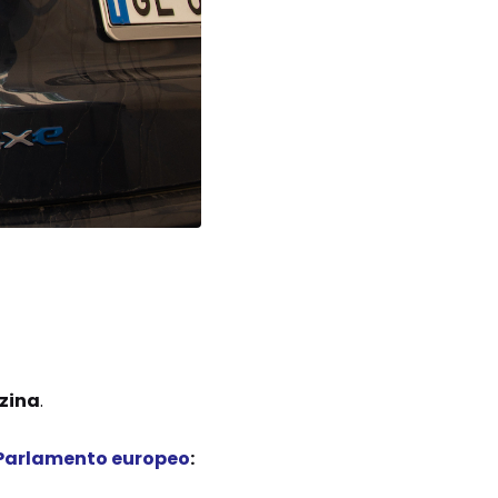
nzina
.
Parlamento europeo
: