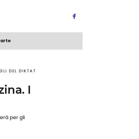
arte
GLI DEL DIKTAT
ina. I
erà per gli