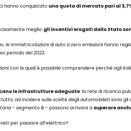
rici hanno conquistato
una quota di mercato pari al 3,7
decisamente meglio:
gli incentivi erogati dallo Stato so
o, le immatricolazioni di auto a zero emissioni hanno regi
sso periodo del 2022.
ioni con le quali è possibile comprendere perché agli ital
ano le infrastrutture adeguate
: la rete di ricarica pu
tto, ad incidere sulle scelte degli automobilisti sono gli a
litaria – segmento B – possono arrivare a
superare anche
visti per passare all’elettrico?