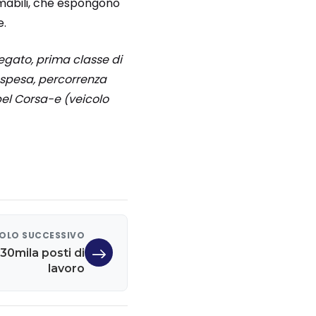
ammabili, che espongono
e.
egato, prima classe di
sospesa, percorrenza
pel Corsa-e (veicolo
OLO SUCCESSIVO
30mila posti di
lavoro