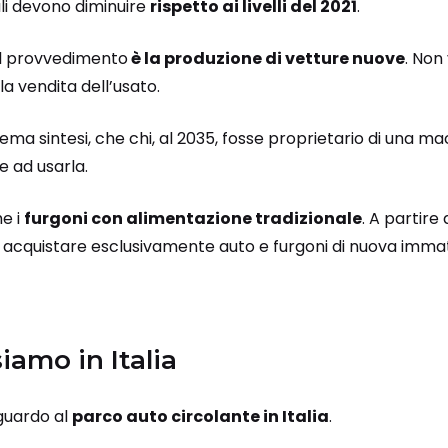
ali devono diminuire
rispetto ai livelli del 2021
.
al provvedimento
è la produzione di vetture nuove
. Non
 la vendita dell’usato.
trema sintesi, che chi, al 2035, fosse proprietario di una
e ad usarla.
he i
furgoni con alimentazione tradizionale
. A partire 
 acquistare esclusivamente auto e furgoni di nuova immat
iamo in Italia
guardo al
parco auto circolante in Italia
.