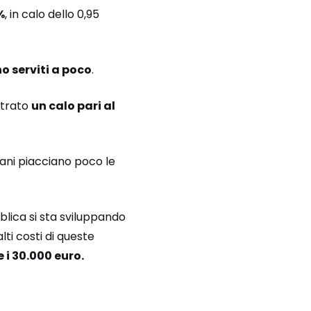
%
, in calo dello 0,95
no serviti a poco
.
strato
un calo pari al
iani piacciano poco le
bblica si sta sviluppando
lti costi di queste
 i 30.000 euro.