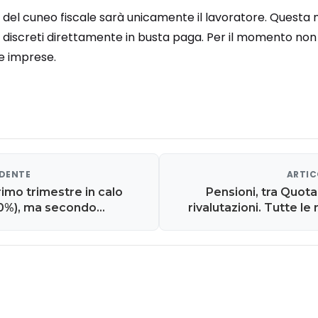
o del cuneo fiscale sarà unicamente il lavoratore. Questa
 discreti direttamente in busta paga. Per il momento non 
le imprese.
EDENTE
ARTIC
rimo trimestre in calo
Pensioni, tra Quota
-20%), ma secondo
rivalutazioni. Tutte le
l prezzo del gas
ra