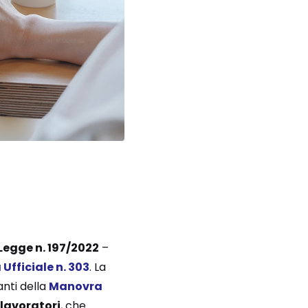
Legge n. 197/2022
–
Ufficiale n. 303
. La
anti della
Manovra
 lavoratori
, che