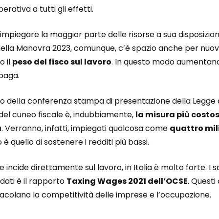
rativa a tutti gli effetti.
 impiegare la maggior parte delle risorse a sua disposizio
Nella Manovra 2023, comunque, c’è spazio anche per nuovi 
o il
peso del fisco sul lavoro
. In questo modo aumentano 
paga.
so della conferenza stampa di presentazione della Legge d
o del cuneo fiscale è, indubbiamente,
la misura più costos
a
. Verranno, infatti, impiegati qualcosa come
quattro mili
è quello di sostenere i redditi più bassi.
 incide direttamente sul lavoro, in Italia è molto forte. I s
 dati è il rapporto
Taxing Wages 2021 dell’OCSE
. Questi
stacolano la competitività delle imprese e l’occupazione.