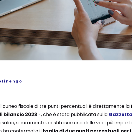
olinengo
el cuneo fiscale di tre punti percentuali è direttamente la
i bilancio 2023
-, che è stata pubblicata sulla
Gazzetta 
i salari, sicuramente, costituisce una delle voci più import
vo ha confermato il
taglio di due punti percentuali per i