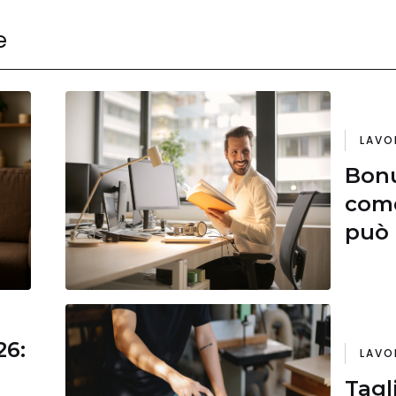
e
LAVO
Bonu
come
può 
26:
LAVO
Tagl