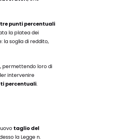
tre punti percentuali
ata la platea dei
 la soglia di reddito,
si, permettendo loro di
er intervenire
nti percentuali
.
 nuovo
taglio del
adesso la Legge n.