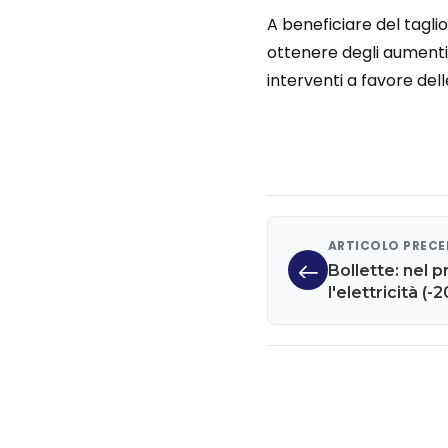
A beneficiare del tagli
ottenere degli aumenti
interventi a favore del
ARTICOLO PREC
Bollette: nel p
l'elettricità (
Altroconsumo i
crescerà anco