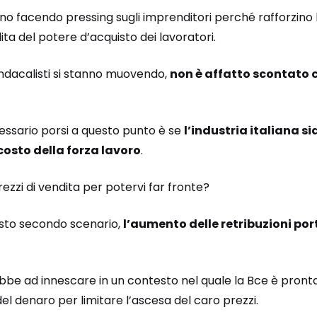
stanno facendo pressing sugli imprenditori perché rafforzino
ita del potere d’acquisto dei lavoratori.
sindacalisti si stanno muovendo,
non è affatto scontato ch
ssario porsi a questo punto è se
l’industria italiana si
costo della forza lavoro
.
zzi di vendita per potervi far fronte?
esto secondo scenario,
l’aumento delle retribuzioni por
ebbe ad innescare in un contesto nel quale la Bce è pron
del denaro per limitare l’ascesa del caro prezzi.