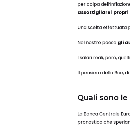
per colpa dell’inflazione
assottigliare i propri
Una scelta effettuata p
Nel nostro paese
gli a
I salari reali, però, que
Il pensiero della Bce, d
Quali sono le
La Banca Centrale Eur
pronostico che speriam