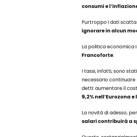
consumi e l’inflazion
Purtroppo i dati scatt
ignorare in alcun mo
La politica economica i
Francoforte
.
I tassi, infatti, sono s
necessario continuare a
detti: aumentare il cos
9,2% nell’Eurozona e l’
La novità di adesso, p
salari contribuirà a 