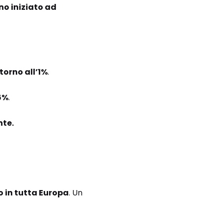
no iniziato ad
torno all’1%
.
 6%
.
nte.
 in tutta Europa
. Un