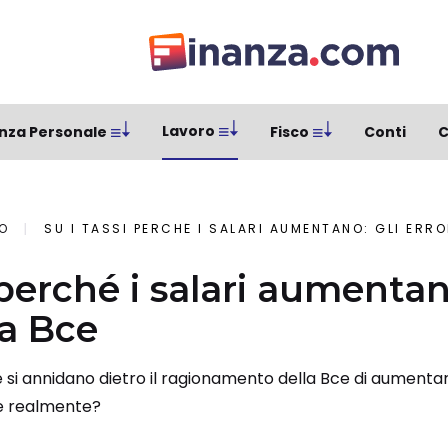
Lavoro
nza Personale
Fisco
Conti
C
O
SU I TASSI PERCHÉ I SALARI AUMENTANO: GLI ERRO
 perché i salari aumentan
la Bce
e si annidano dietro il ragionamento della Bce di aumentare 
e realmente?