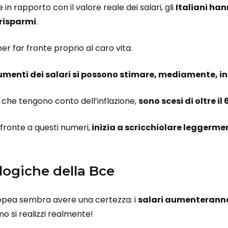
 in rapporto con il valore reale dei salari, gli
Italiani han
 risparmi
.
er far fronte proprio al caro vita.
umenti dei salari si possono stimare, mediamente, in
lli che tengono conto dell’inflazione,
sono scesi di oltre il
i fronte a questi numeri,
inizia a scricchiolare leggerme
 logiche della Bce
opea sembra avere una certezza: i
salari aumenteranno
o si realizzi realmente!