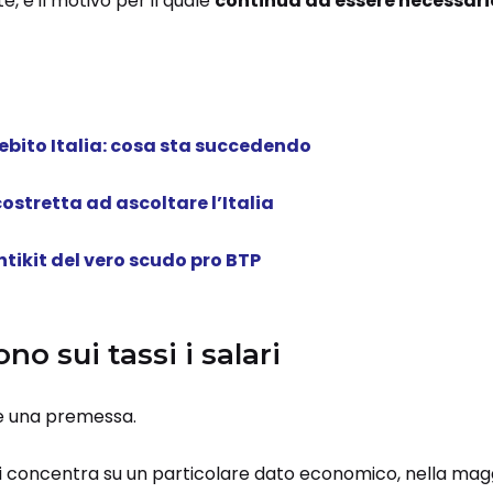
, è il motivo per il quale
continua ad essere necessario
debito Italia: cosa sta succedendo
costretta ad ascoltare l’Italia
tikit del vero scudo pro BTP
o sui tassi i salari
re una premessa.
i concentra su un particolare dato economico, nella maggi