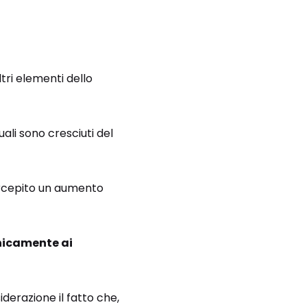
ri elementi dello
 quali sono cresciuti del
ercepito un aumento
unicamente ai
derazione il fatto che,