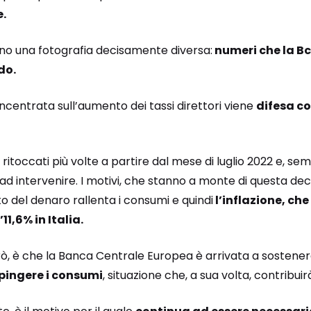
e.
ano una fotografia decisamente diversa:
numeri che la B
do.
ncentrata sull’aumento dei tassi direttori viene
difesa co
tati ritoccati più volte a partire dal mese di luglio 2022 e, 
d intervenire. I motivi, che stanno a monte di questa dec
to del denaro rallenta i consumi e quindi
l’inflazione, ch
11,6% in Italia.
erò, è che la Banca Centrale Europea è arrivata a sostene
spingere i consumi
, situazione che, a sua volta, contribuirà 