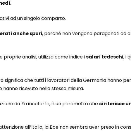
 medi
.
relativi ad un singolo comparto.
erati anche spuri
, perché non vengono paragonati ad alt
e proprie analisi, utilizza come indice i
salari tedeschi
, i
o significa che tutti i lavoratori della Germania hanno p
 lo hanno ricevuto nella stessa misura.
erazione da Francoforte, è un parametro che
si riferisce 
ttenzione all’Italia, la Bce non sembra aver preso in consi