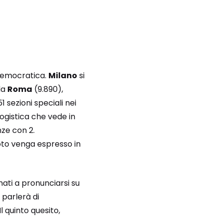
 democratica.
Milano
si
da
Roma
(9.890),
1 sezioni speciali nei
ogistica che vede in
nze con 2.
oto venga espresso in
mati a pronunciarsi su
 parlerà di
 Il quinto quesito,