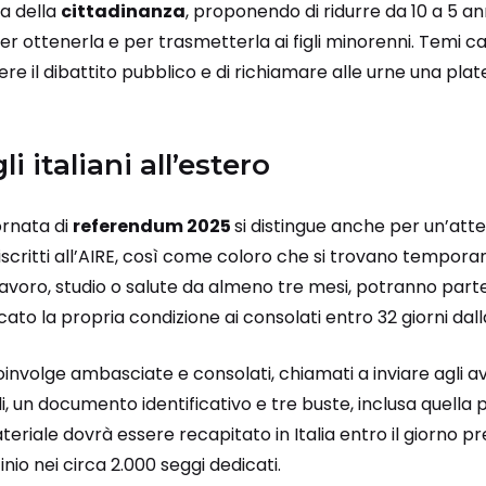
ma della
cittadinanza
, proponendo di ridurre da 10 a 5 ann
r ottenerla e per trasmetterla ai figli minorenni. Temi c
 il dibattito pubblico e di richiamare alle urne una pla
i italiani all’estero
ornata di
referendum 2025
si distingue anche per un’atte
i iscritti all’AIRE, così come coloro che si trovano tempo
di lavoro, studio o salute da almeno tre mesi, potranno par
ato la propria condizione ai consolati entro 32 giorni dall
olge ambasciate e consolati, chiamati a inviare agli aven
i, un documento identificativo e tre buste, inclusa quella
ateriale dovrà essere recapitato in Italia entro il giorno p
nio nei circa 2.000 seggi dedicati.