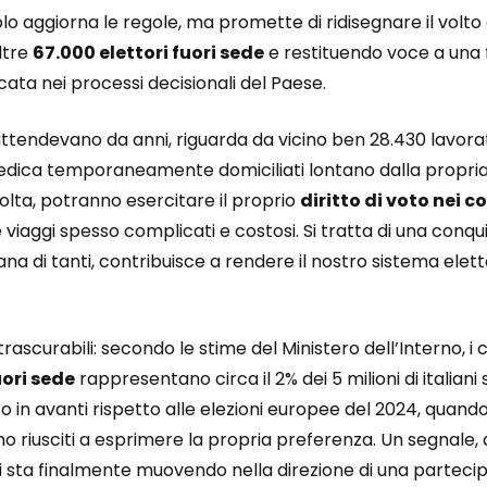
lo aggiorna le regole, ma promette di ridisegnare il volto
ltre
67.000 elettori fuori sede
e restituendo voce a una 
ata nei processi decisionali del Paese.
 attendevano da anni, riguarda da vicino ben 28.430 lavorat
dica temporaneamente domiciliati lontano dalla propria 
volta, potranno esercitare il proprio
diritto di voto nei c
viaggi spesso complicati e costosi. Si tratta di una conqui
diana di tanti, contribuisce a rendere il nostro sistema elett
trascurabili: secondo le stime del Ministero dell’Interno, i
uori sede
rappresentano circa il 2% dei 5 milioni di italiani
o in avanti rispetto alle elezioni europee del 2024, quan
no riusciti a esprimere la propria preferenza. Un segnale, 
i sta finalmente muovendo nella direzione di una parteci