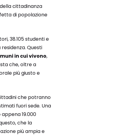
 della cittadinanza
fetta di popolazione
ori, 38.105 studenti e
residenza. Questi
omuni in cui vivono
,
sta che, oltre a
orale più giusto e
 cittadini che potranno
 stimati fuori sede. Una
do appena 19.000
questo, che la
pazione più ampia e