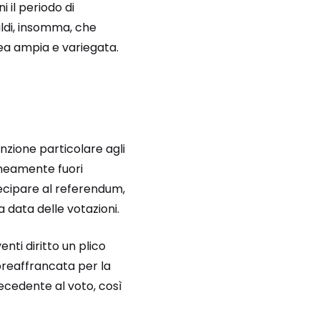
i il periodo di
aldi, insomma, che
tea ampia e variegata.
nzione particolare agli
raneamente fuori
tecipare al referendum,
a data delle votazioni.
ti diritto un plico
 preaffrancata per la
recedente al voto, così