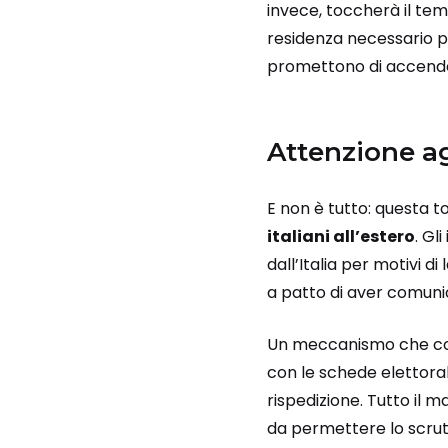
invece, toccherà il te
residenza necessario pe
promettono di accendere
Attenzione agl
E non è tutto: questa t
italiani all’estero
. Gl
dall’Italia per motivi 
a patto di aver comunic
Un meccanismo che coinv
con le schede elettoral
rispedizione. Tutto il m
da permettere lo scruti