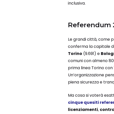
inclusiva.
Referendum 20
Le grandi città, come p
conferma la capitale de
Torino
(9.691) e
Bolo
comuni con almeno 800 
prima linea Torino con 
Un’organizzazione pens
piena sicurezza e tranqu
Ma cosa si voterà esa
cinque quesiti refere
licenziamenti
,
contra