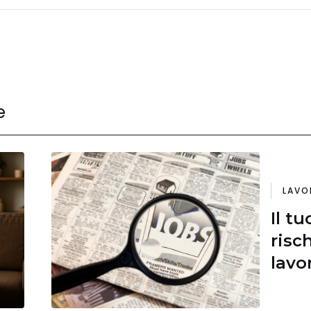
e
LAVO
Il t
risc
lavo
tutt