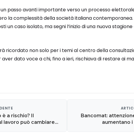
, di un passo avanti importante verso un processo elettoral
ro la complessità della società italiana contemporanea. 
i un caso isolato, ma segni l’inizio di una nuova stagione di
rà ricordato non solo per i temi al centro della consultaz
aver dato voce a chi, fino a ieri, rischiava di restare ai m
EDENTE
ARTIC
 è a rischio? Il
Bancomat: attenzione
l lavoro può cambiare
aumentano i c