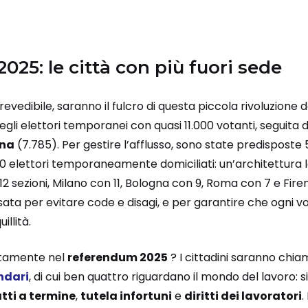
25: le città con più fuori sede
revedibile, saranno il fulcro di questa piccola rivoluzione
gli elettori temporanei con quasi 11.000 votanti, seguita 
gna
(7.785). Per gestire l’afflusso, sono state predisposte 5
elettori temporaneamente domiciliati: un’architettura l
12 sezioni, Milano con 11, Bologna con 9, Roma con 7 e Fire
ata per evitare code e disagi, e per garantire che ogni v
illità.
ttamente nel
referendum 2025
? I cittadini saranno chia
ndari
, di cui ben quattro riguardano il mondo del lavoro: si
tti a termine
,
tutela infortuni
e
diritti dei lavoratori
.