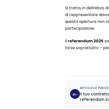
Si tratta, in definitiva
di rappresentare davve
questa apertura non rest
partecipazione.
Il
referendum 2025
sa
forse soprattutto – per 
ARTICOLO PREC
Il tuo contratto
referendum su
tutto