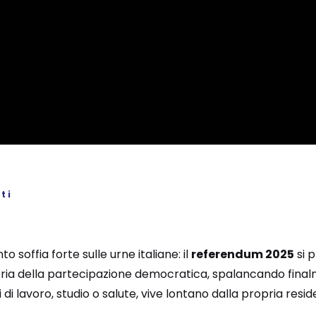
ti
 soffia forte sulle urne italiane: il
referendum 2025
si 
toria della partecipazione democratica, spalancando final
 di lavoro, studio o salute, vive lontano dalla propria resid