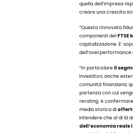
quella dell’impresa risp
creare una crescita str
“Questa rinnovata fiduc
componenti del
FTSE M
capitalizzazione. E’ sop
dell’overperformance si
“In particolare
il segm
investitori, anche ester
comunità finanziaria; q
partenza con cui vengon
rerating. A confermare 
media storica di
offer
intendere che al di là d
dell’economia reale i