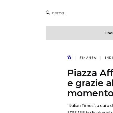
Fina
FINANZA
IND
Piazza Aff
e grazie 
momento 
"Italian Times", a cura 
FTSE MIB ha finalmente