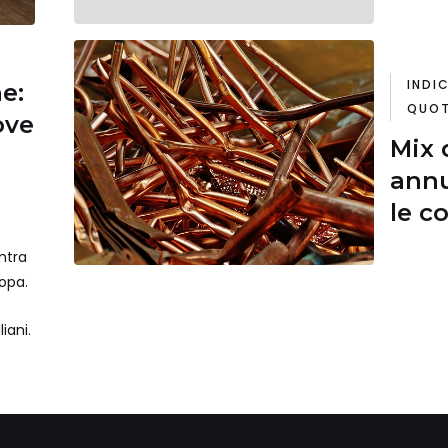
Trea
sott
euro
INDIC
ne:
QUOT
ove
Mix 
annu
le c
sett
ntra
rame
ropa.
iani.