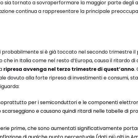
o sia tornato a sovraperformare la maggior parte degli altr
lazione continua a rappresentare la principale preoccupazi
i probabilmente si è già toccato nel secondo trimestre il p
 che in Italia come nel resto d’Europa, causa il ritardo di
la
ripresa avvenga nel terzo trimestre di quest’anno
.
le dovuto alla forte ripresa di investimenti e consumi, s
iguarda:
 soprattutto per i semiconduttori e le componenti elettro
 scarseggiano e causano quindi ritardi nelle tabelle di pr
aterie prime, che sono aumentati significativamente port
nflazione di qualche punto percentuale (dati più alti in A