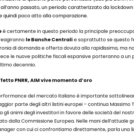
 all’anno passato, un periodo caratterizzato da lockdown
e quindi poco atto alla comparazione.
e
è certamente in questo periodo la principale preoccupaz
reagiranno
le Banche Centrali
e soprattutto se questo 
nia di domanda e offerta dovuta alla rapidissima, ma no
ce le nuove politiche fiscali espansive porteranno a un pe
ultimo decennio.
effetto PNRR, AIM vive momento d’oro
erformance del mercato italiano è importante sottolinea
gior parte degli altri listini europei – continua Massimo
 gli animi degli investitori in favore delle società del nos
 dalla Commissione Europea. Nelle mani dell’attuale go
anager con cui ci confrontiamo direttamente, parla una li