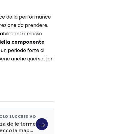
ince dalla performance
irezione da prendere.
obabili contromosse
della componente
un periodo forte di
e bene anche quei settori
OLO SUCCESSIVO
nza delle terme
, ecco la mappa