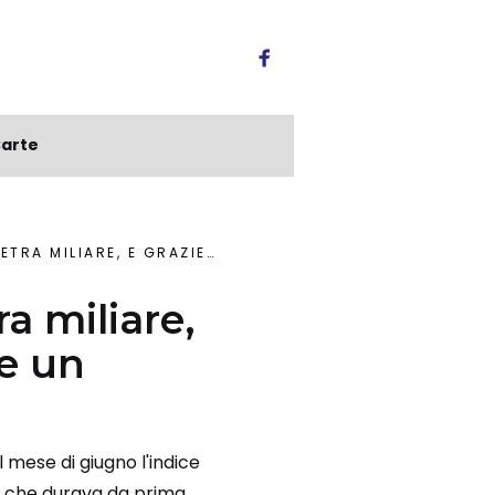
arte
PNRR DI DRAGHI AIM VIVE UN MOMENTO D’ORO
ra miliare,
ve un
l mese di giugno l'indice
ti che durava da prima