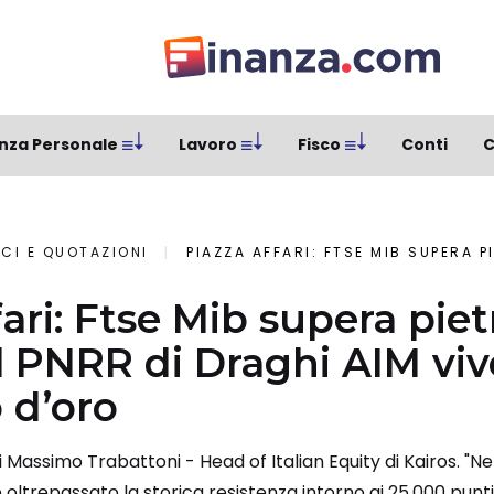
nza Personale
Lavoro
Fisco
Conti
C
ICI E QUOTAZIONI
PIAZZA AFFARI: FTSE MIB SUPERA PIETRA MILIARE, E GRAZIE AL 
ari: Ftse Mib supera piet
al PNRR di Draghi AIM vi
d’oro
di Massimo Trabattoni - Head of Italian Equity di Kairos. "Ne
 oltrepassato la storica resistenza intorno ai 25.000 pun