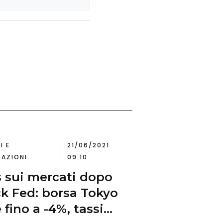
dei prezzi
I E
21/06/2021
AZIONI
09:10
 sui mercati dopo
k Fed: borsa Tokyo
 fino a -4%, tassi