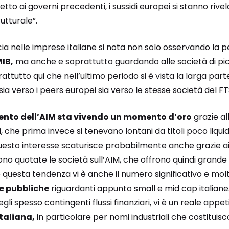
etto ai governi precedenti, i sussidi europei si stanno riv
utturale”.
ia nelle imprese italiane si nota non solo osservando la
IB,
ma anche e soprattutto guardando alle società di pi
rattutto qui che nell’ultimo periodo si è vista la larga part
a verso i peers europei sia verso le stesse società del F
ento dell’AIM sta vivendo un momento d’oro
grazie al
i, che prima invece si tenevano lontani da titoli poco liqui
uesto interesse scaturisce probabilmente anche grazie ai b
o quotate le società sull’AIM, che offrono quindi grande u
questa tendenza vi è anche il numero significativo e molto
te pubbliche
riguardanti appunto small e mid cap italiane
egli spesso contingenti flussi finanziari, vi è un reale appe
taliana,
in particolare per nomi industriali che costituisc