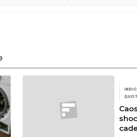
euro a famiglia
e
INDIC
QUOT
Caos
shoc
cade