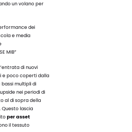
elando un volano per
 performance dei
ccola e media
e
TSE MIB”
l’entrata di nuovi
di e poco coperti dalla
assi multipli di
pside nei periodi di
 al di sopra della
. Questo lascia
tito
per asset
ono il tessuto