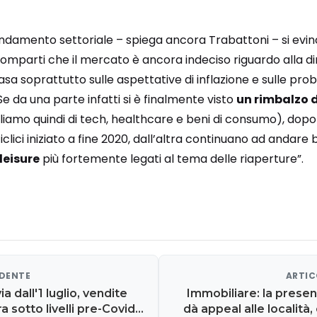
andamento settoriale – spiega ancora Trabattoni – si ev
comparti che il mercato è ancora indeciso riguardo alla d
asa soprattutto sulle aspettative di inflazione e sulle pr
Se da una parte infatti si è finalmente visto
un rimbalzo 
liamo quindi di tech, healthcare e beni di consumo), dopo 
 ciclici iniziato a fine 2020, dall’altra continuano ad andar
leisure
più fortemente legati al tema delle riaperture”.
EDENTE
ARTIC
via dall'1 luglio, vendite
Immobiliare: la prese
 sotto livelli pre-Covid.
dà appeal alle località