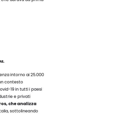
os.
tenza intorno ai 25.000
 un contesto
d-19 in tutti i paesi
ustrie e privati
ros, che analizza
alia, sottolineando