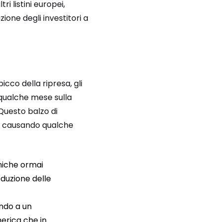
i listini europei,
one degli investitori a
icco della ripresa, gli
 qualche mese sulla
 Questo balzo di
ta causando qualche
niche ormai
oduzione delle
ando a un
merica che in