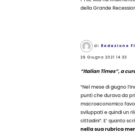
della Grande Recessione
di
Redazione F
29 Giugno 2021 14:33
“Italian Times”, a cur
“Nel mese di giugno l’i
punti che durava da pr
macroeconomico favorev
sviluppati e quindi un r
cittadini”. E’ quanto sc
nella sua rubrica men