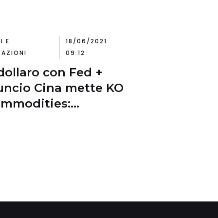
suries a 30 anni
o 2%, focus su oro ed
-dollaro
I E
18/06/2021
AZIONI
09:12
dollaro con Fed +
ncio Cina mette KO
ommodities:
imana in rosso per
, petrolio, oro