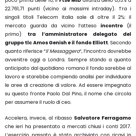
poco prima delle 10, il
Ftse Mib
avanza dello 0,13% a
22.761,71 punti (vicino ai massimi intraday). Tra i
singoli titoli Telecom Italia sale di oltre il 2%: il
mercato guarda da vicino l’atteso
incontro
(il
primo)
tra l’amministratore delegato del
gruppo tlc Amos Genish e il fondo Elliott
. Secondo
quanto riferisce “
Il Messaggero
“, l’incontro dovrebbe
avvenitre oggi a Londra. Sempre stando a quanto
anticipato dal quotidiano romano il fondo sarebbe al
lavoro e starebbe compiendo analisi per individuare
le aree di creazione di valore. Ad essere impegnato
su questo fronte Paolo Dal Pino, il nome che circola
per assumere il ruolo di ceo.
Accelera, invece, al ribasso
Salvatore Ferragamo
che ieri ha presentato a mercati chiusi i conti 2017.
L’esercizio passato è stato archiviato con ricavi in