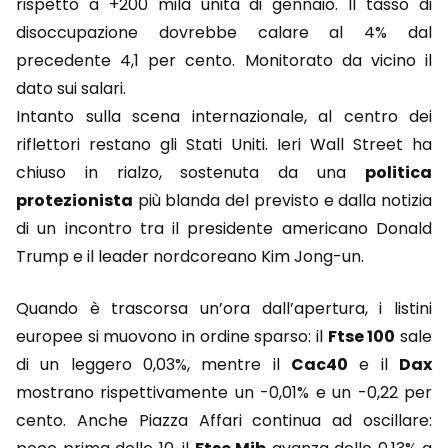
rispetto a +200 mila unità di gennaio. Il tasso di
disoccupazione dovrebbe calare al 4% dal
precedente 4,1 per cento. Monitorato da vicino il
dato sui salari.
Intanto sulla scena internazionale, al centro dei
riflettori restano gli Stati Uniti. Ieri Wall Street ha
chiuso in rialzo, sostenuta da una
politica
protezionista
più blanda del previsto e dalla notizia
di un incontro tra il presidente americano Donald
Trump e il leader nordcoreano Kim Jong-un.
Quando è trascorsa un’ora dall’apertura, i listini
europee si muovono in ordine sparso: il
Ftse 100
sale
di un leggero 0,03%, mentre il
Cac40
e il
Dax
mostrano rispettivamente un -0,01% e un -0,22 per
cento. Anche Piazza Affari continua ad oscillare: