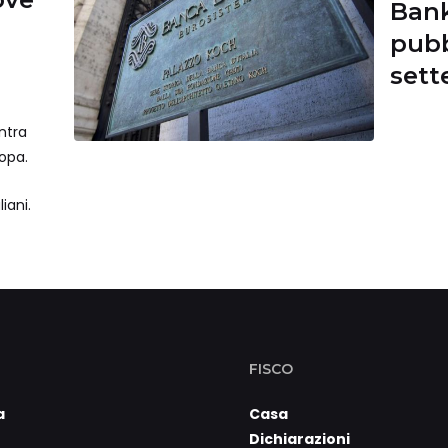
Bank
pubb
ntra
ropa.
iani.
FISCO
a
Casa
Dichiarazioni