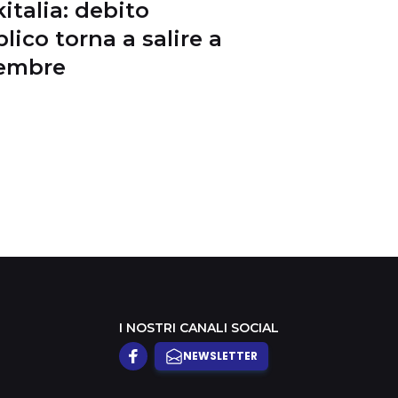
italia: debito
lico torna a salire a
settembre
I NOSTRI CANALI SOCIAL
NEWSLETTER