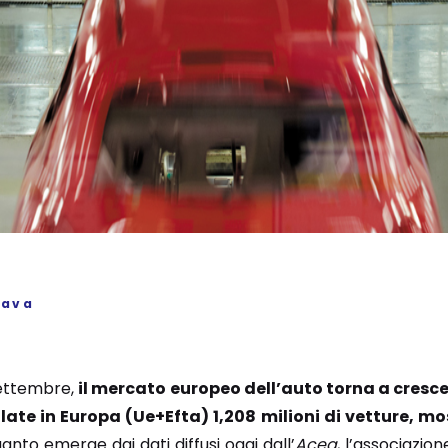
Cava
settembre,
il mercato europeo dell’auto torna a cresc
ate in Europa (Ue+Efta) 1,208 milioni di vetture, m
uanto emerge dai dati diffusi oggi dall’
Acea
, l’associazion