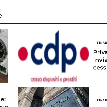
e
FINA
Priv
invi
cess
Oper
mili
ne:
FINA
ove