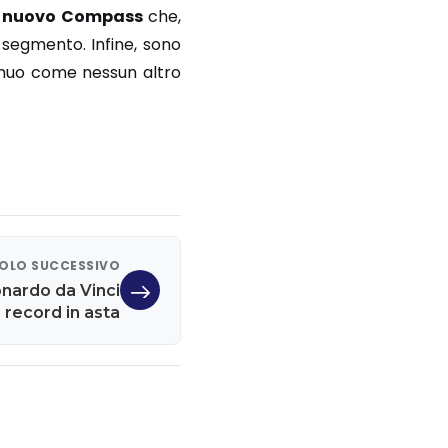
l
nuovo Compass
che,
 segmento. Infine, sono
nnuo come nessun altro
OLO SUCCESSIVO
onardo da Vinci
i record in asta