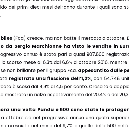
saldo dei primi dieci mesi dell’anno durante i quali sono st
.
biles
(Fca) cresce, ma non batte il mercato a ottobre. 
o da Sergio Marchionne ha visto le vendite in Euro
progressivo annuo è stato pari a quasi 907.800 registrazi
lo scorso mese al 6,3% dal 6,6% di ottobre 2016, mentre n
se non brillante per il gruppo Fca,
appesantito dalle p
atti
registrato una flessione dell’1,2%
, con 54.748 uni
ato è scesa dal 4,9% al 4,5 per cento. Crescita a doppia
 mostrato un rialzo rispettivamente del 20,4% e del 20,3
ora una volta Panda e 500 sono state le protagon
a ottobre sia nel progressivo annuo una quota superior
no cresciute nel mese del 9,7% e quelle della 500 nell’