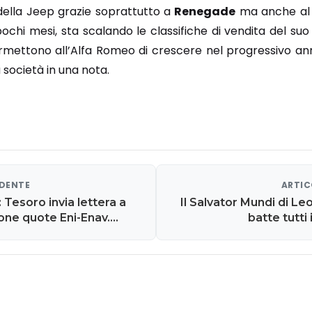
della Jeep grazie soprattutto a
Renegade
ma anche a
chi mesi, sta scalando le classifiche di vendita del suo
permettono all’Alfa Romeo di crescere nel progressivo a
 società in una nota.
EDENTE
ARTIC
: Tesoro invia lettera a
Il Salvator Mundi di Le
one quote Eni-Enav.
batte tutti 
2,8 miliardi