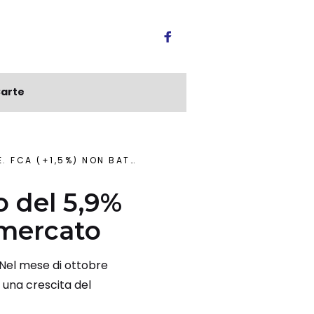
arte
,5%) NON BATTE IL MERCATO
o del 5,9%
l mercato
 Nel mese di ottobre
 una crescita del