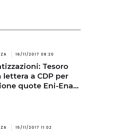
NZA
16/11/2017 08:20
atizzazioni: Tesoro
a lettera a CDP per
ione quote Eni-Enav.
azione da 2,8
ardi
NZA
15/11/2017 11:02