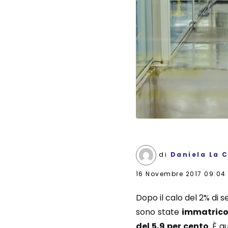
di
Daniela La 
16 Novembre 2017 09:04
Dopo il calo del 2% di 
sono state
immatricol
del 5,9 per cento
. È q