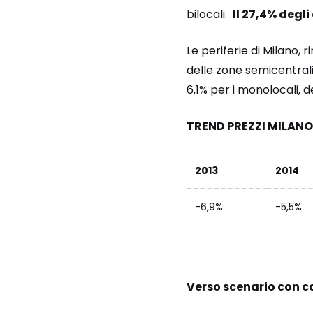
bilocali.
Il 27,4% degl
Le periferie di Milano
delle zone semicentrali
6,1% per i monolocali, del
TREND PREZZI MILANO
2013
2014
-6,9%
-5,5%
Verso scenario con ca