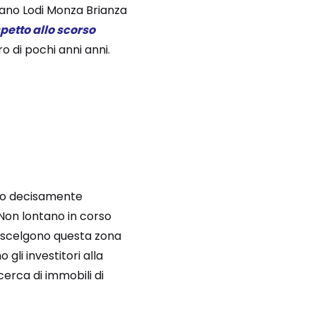
lano Lodi Monza Brianza
spetto allo scorso
ro di pochi anni anni.
ato decisamente
 Non lontano in corso
e scelgono questa zona
li investitori alla
icerca di immobili di