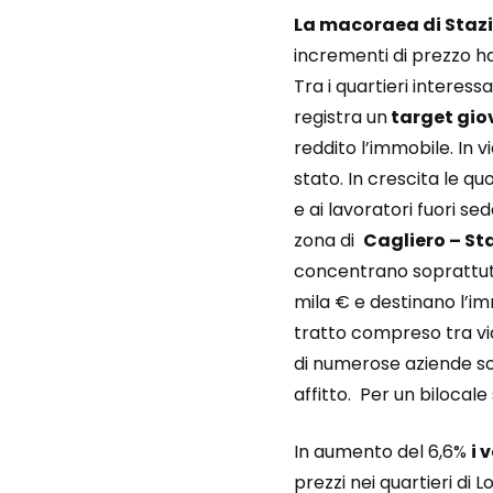
La macoraea di Stazio
incrementi di prezzo ha
Tra i quartieri interessa
registra un
target gio
reddito l’immobile. In v
stato. In crescita le qu
e ai lavoratori fuori se
zona di
Cagliero – St
concentrano soprattutto
mila € e destinano l’imm
tratto compreso tra via
di numerose aziende so
affitto. Per un bilocal
In aumento del 6,6%
i 
prezzi nei quartieri di