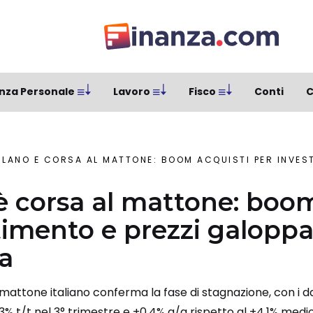
nza Personale
Lavoro
Fisco
Conti
C
LANO È CORSA AL MATTONE: BOOM ACQUISTI PER INVESTIMENTO E PREZZI 
è corsa al mattone: boom
timento e prezzi galopp
ia
il mattone italiano conferma la fase di stagnazione, con i d
3% t/t nel 3° trimestre e +0,4% a/a rispetto al +4,1% medio 