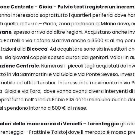
ne Centrale – Gioia – Fulvio testi registra un incre
nno interessato soprattutto i quartieri periferici dove ha
ti quello di Turro – Gorla, zona periferica di Milano dove, ne
vane
, spesso arriva da altre regioni. Acquistano anche in
ia Bertelli e via Tofane si arriva anche a 3500 € al mq per 
otazioni alla
Bicocca
. Ad acquistare sono sia investitori ch
de sia giovani coppie spesso aiutati dai genitori. Valori i
azione Centrale
. Numerosi i piccoli tagli acquistati da inv
 in via Sammartini e via Gioia e via Ponte Seveso. Investon
obile ad affitti turistici. Interessante movimento in via Pir
 Gioia e via Fara, dove vanno avanti diversi interventi d
prattutto nell’area di Fabio Filzi determina una buona do
e si spendono intorno a 800 € al mese.
valori della macroarea di Vercelli – Lorenteggio
grazie
 Lorenteggio – Frattini e Tolstoj dove il mercato è mosso