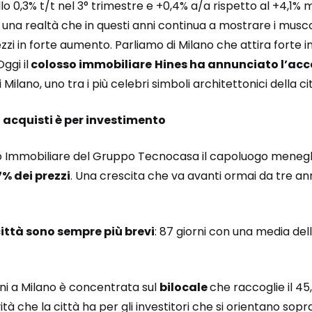
o 0,3% t/t nel 3° trimestre e +0,4% a/a rispetto al +4,1% m
c’è una realtà che in questi anni continua a mostrare i mu
zzi in forte aumento. Parliamo di Milano che attira forte i
ggi il
colosso immobiliare
Hines ha annunciato l’acc
 Milano, uno tra i più celebri simboli architettonici della ci
i acquisti è per investimento
io Immobiliare del Gruppo Tecnocasa il capoluogo mene
% dei prezzi
. Una crescita che va avanti ormai da tre ann
città sono sempre più brevi
: 87 giorni con una media dell
ni a Milano è concentrata sul
bilocale
che raccoglie il 45,
tà che la città ha per gli investitori che si orientano sop