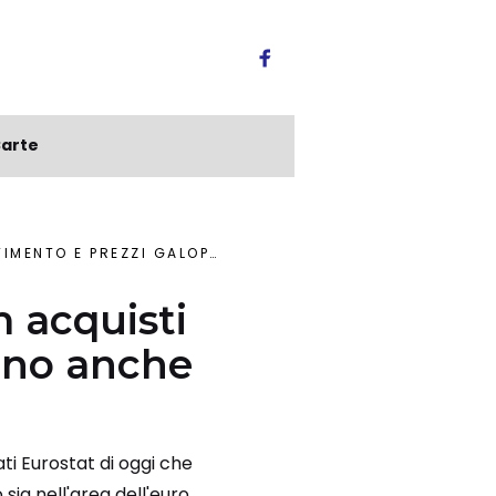
arte
GALOPPANO ANCHE IN PERIFERIA
 acquisti
ano anche
ati Eurostat di oggi che
sia nell'area dell'euro