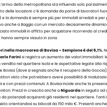
L’arrivo della metropolitana sta influendo solo parzialmente
to delle locazioni: c’è domanda da parte di lavoratori fuo
) e la domanda è sempre più per immobili arredati e per p
tivo anche a Baggio con un mercato decisamente dinamic
ato immobili in affitto per acquistare ricorrendo al cred
e hanno sempre vissuto in zona.
ri nella macroarea di Bovisa – Sempione è del 6,1%.
N
arlo Farini
si registra un aumento dei valori immobiliari: l
 vendita nel quartiere Isola e le aspettative legate alla riq
e Bovisa (dove si segnala anche il recupero della Goccia)
itori visto che potrebbero avere possibilità di rivalutaz
ini e con prezzi contenuti. A Bovisa incide anche la presenz
nitori. Prezzi in crescita anche a
Niguarda
in seguito ad
da potenziali acquirenti già residenti nel quartiere. Tanti 
isto orientandosi su bilocali da 150 mila €. Presenti anche 