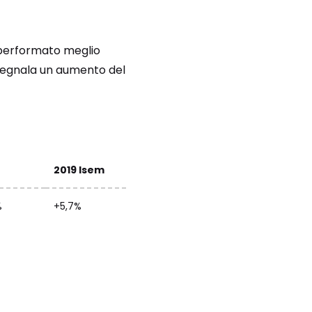
o performato meglio
 segnala un aumento del
2019 Isem
%
+5,7%