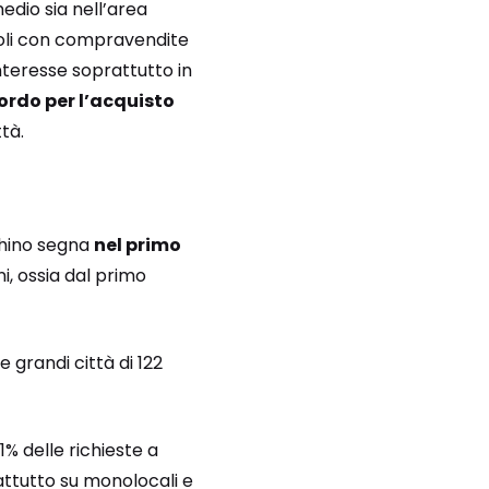
edio sia nell’area
scoli con compravendite
nteresse soprattutto in
ordo per l’acquisto
ttà.
ghino segna
nel primo
i, ossia dal primo
e grandi città di 122
1% delle richieste a
rattutto su monolocali e