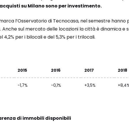
i acquisti su Milano sono per investimento.
, rimarca l’Osservatorio di Tecnocasa, nel semestre hann
. Anche sul mercato delle locazioni la città è dinamica e
 4,2% per i bilocali e del 5,3% per i trilocali.
2015
2016
2017
2018
-1,7%
-0,1%
+3,5%
+8,4
renza di immobili disponibili