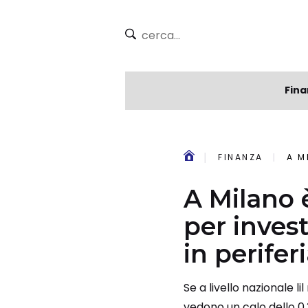
Fina
FINANZA
A MI
A Milano 
per inves
in perifer
Se a livello nazionale l
vedono un calo dello 0,