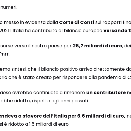
 numeri.
o messo in evidenza dalla
Corte di Conti
sui rapporti fin
021 l’Italia ha contribuito al bilancio europeo
versando 18
risorse verso il nostro paese per
26,7 miliardi di euro
, de
Pnrr.
rema sintesi, che il bilancio positivo arriva direttamente d
nario che è stato creato per rispondere alla pandemia di Co
ro paese avrebbe continuato a rimanere
un contributore n
ebbe ridotto, rispetto agli anni passati.
ndeva a sfavore dell’Italia per 6,6 miliardi di euro,
ne
è ridotto a 1,5 miliardi di euro.