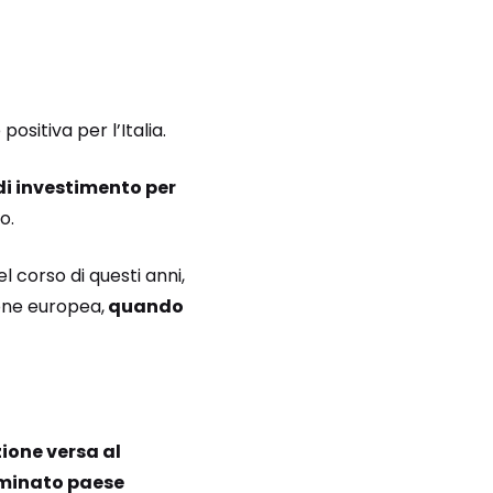
sitiva per l’Italia.
di investimento per
o.
el corso di questi anni,
ione europea,
quando
ione versa al
erminato paese