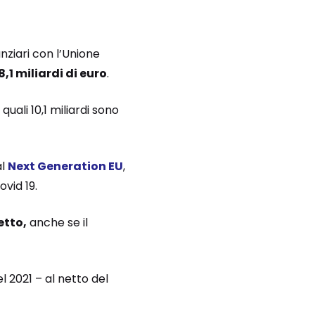
anziari con l’Unione
,1 miliardi di euro
.
i quali 10,1 miliardi sono
al
Next Generation EU
,
vid 19.
etto,
anche se il
l 2021 – al netto del