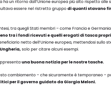
lia ha un ritorno dall’Unione europea più alto rispetto alle s
isultava essere nel ristretto gruppo
di quanti stavano fi
ntesi, tra quegli Stati membri – come Francia e German
no tra i fondi ricevuti e quelli erogati di tasca propr
 beneficiario netto dell’Unione europea, mettendosi sullo st
 Ungheria,
solo per citare alcuni esempi.
appresenta
una buona notizia per le nostre tasche.
uesto cambiamento – che sicuramente è temporaneo – p
litici per il governo guidato da Giorgia Meloni.