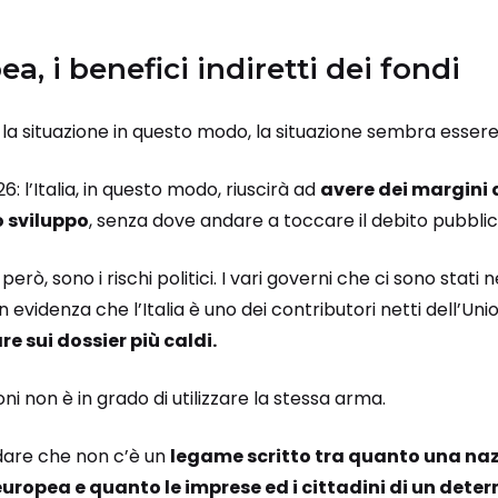
, i benefici indiretti dei fondi
a situazione in questo modo, la situazione sembra essere po
26: l’Italia, in questo modo, riuscirà ad
avere dei margini 
lo sviluppo
, senza dove andare a toccare il debito pubblic
rò, sono i rischi politici. I vari governi che ci sono stati n
videnza che l’Italia è uno dei contributori netti dell’Un
e sui dossier più caldi.
i non è in grado di utilizzare la stessa arma.
rdare che non c’è un
legame scritto tra quanto una naz
europea e quanto le imprese ed i cittadini di un det